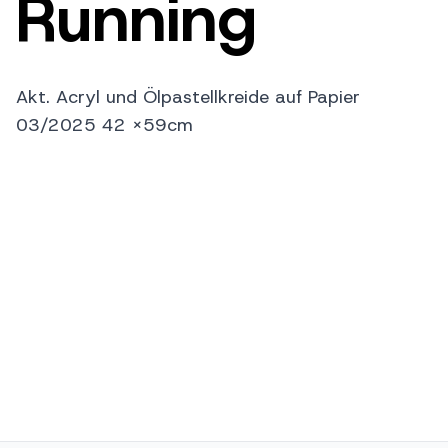
Running
Akt. Acryl und Ölpastellkreide auf Papier
03/2025 42 x59cm
Künstler
Birgit Serrano Gómez
Preis
100
€